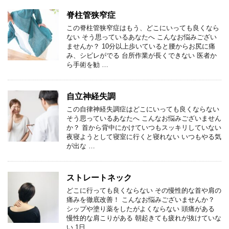
脊柱管狭窄症
この脊柱管狭窄症はもう、どこにいっても良くなら
ない そう思っているあなたへ こんなお悩みござい
ませんか？ 10分以上歩いていると腰からお尻に痛
み、シビレがでる 台所作業が長くできない 医者か
ら手術を勧 …
自立神経失調
この自律神経失調症はどこにいっても良くならない
そう思っているあなたへ こんなお悩みございません
か？ 首から背中にかけていつもスッキリしていない
夜寝ようとして寝室に行くと寝れない いつもやる気
が出な …
ストレートネック
どこに行っても良くならない その慢性的な首や肩の
痛みを徹底改善！ こんなお悩みございませんか？
シップや塗り薬をしたがよくならない 頭痛がある
慢性的な肩こりがある 朝起きても疲れが抜けていな
い 1日 …