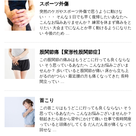
スポーツ外傷
突然のケガやスポーツ外傷で思うように動けな
い・・・ そんな１日でも早く復帰したいあなたへ
こんなお悩みありませんか？ 練習を休まず痛みをと
りたい 大会までになんとか早く動けるようになりた
い 今後のため …
股関節痛【変形性股関節症】
この股関節の痛みはもうどこに行っても良くならな
い そう思っているあなたへ こんなお悩みございま
せんか？ 歩いていると股関節が痛い 床から立ち上
がるのがつらい 最近腰の方も痛くなってきた 長時
間立ってい …
首こり
この首こりはもうどこに行っても良くならない そう
思っているあなたへ こんなお悩みございませんか？
朝起きたら首から背中にかけて痛い 仕事で長時間座
っていると頭痛がしてくる だんだん首が痛くなって
回せな …